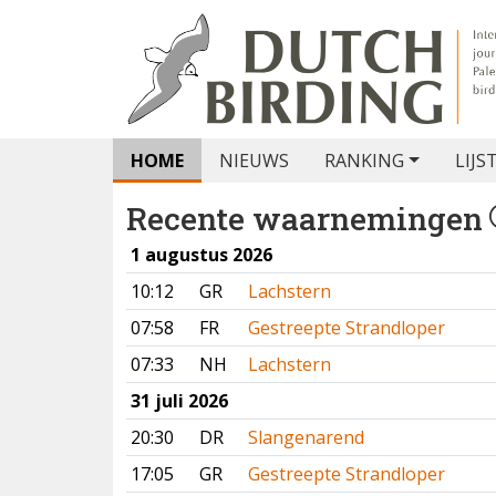
HOME
NIEUWS
RANKING
LIJS
Recente waarnemingen
1 augustus 2026
10:12
GR
Lachstern
07:58
FR
Gestreepte Strandloper
07:33
NH
Lachstern
31 juli 2026
20:30
DR
Slangenarend
17:05
GR
Gestreepte Strandloper