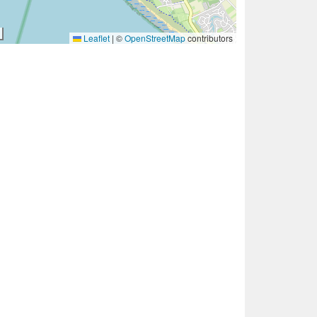
Leaflet
|
©
OpenStreetMap
contributors