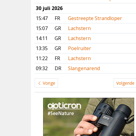
30 juli 2026
15:47
FR
Gestreepte Strandloper
15:07
GR
Lachstern
14:11
GR
Lachstern
13:35
GR
Poelruiter
11:22
FR
Lachstern
09:32
DR
Slangenarend
Vorige
Volgende