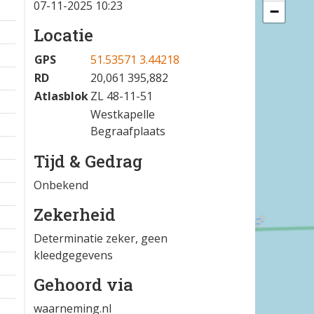
07-11-2025 10:23
−
Locatie
GPS
51.53571 3.44218
RD
20,061 395,882
Atlasblok
ZL 48-11-51
Westkapelle
Begraafplaats
Tijd & Gedrag
Onbekend
Zekerheid
Determinatie zeker, geen
kleedgegevens
Gehoord via
waarneming.nl