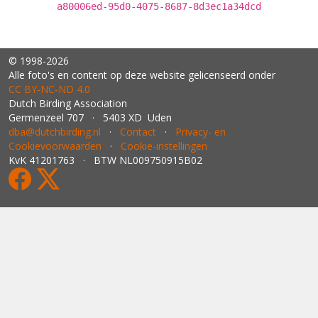
a80006ed-95d0-4075-8687-8d3ec1a34dcd
© 1998-2026
Alle foto's en content op deze website gelicenseerd onder
CC BY‑NC‑ND 4.0
Dutch Birding Association
Germenzeel 707 · 5403 XD Uden
dba@dutchbirding.nl
·
Contact
·
Privacy- en
Cookievoorwaarden
·
Cookie-instellingen
KvK 41201763 · BTW NL009750915B02