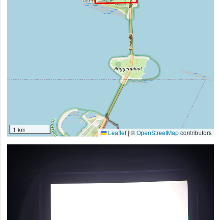
1 km
Leaflet
|
©
OpenStreetMap
contributors