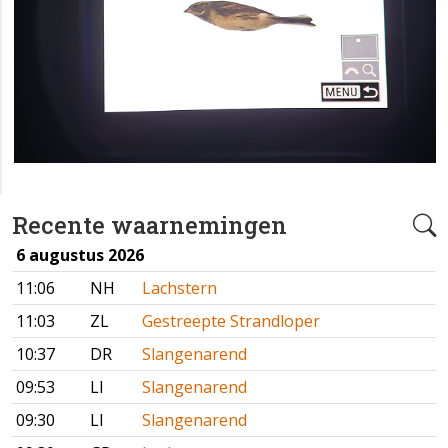
Recente waarnemingen
6 augustus 2026
11:06
NH
Lachstern
11:03
ZL
Gestreepte Strandloper
10:37
DR
Slangenarend
09:53
LI
Slangenarend
09:30
LI
Slangenarend