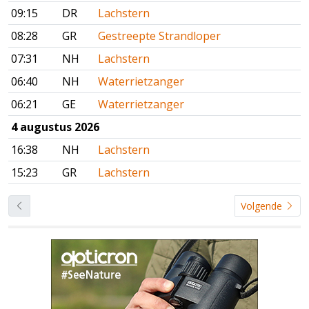
09:15
DR
Lachstern
08:28
GR
Gestreepte Strandloper
07:31
NH
Lachstern
06:40
NH
Waterrietzanger
06:21
GE
Waterrietzanger
4 augustus 2026
16:38
NH
Lachstern
15:23
GR
Lachstern
Volgende