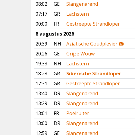
08:02
GE
Slangenarend
07:17
GR
Lachstern
00:00
FR
Gestreepte Strandloper
8 augustus 2026
20:39
NH
Aziatische Goudplevier
20:26
GE
Grijze Wouw
19:33
NH
Lachstern
18:28
GR
Siberische Strandloper
17:31
GR
Gestreepte Strandloper
13:40
DR
Slangenarend
13:29
DR
Slangenarend
13:01
FR
Poelruiter
13:00
DR
Slangenarend
12:59
GE
Slangenarend