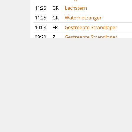
11:25
GR
Lachstern
11:25
GR
Waterrietzanger
10:04
FR
Gestreepte Strandloper
09:20
ZL
Gestreepte Strandloper
07:59
NH
Gestreepte Strandloper
7 augustus 2026
19:15
GE
Slangenarend
Vorige
Volgende
Copyright
© 2005-2026
Alle foto's en content en content op deze website