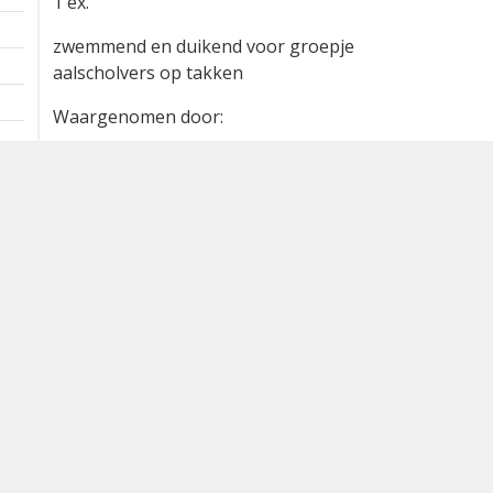
1 ex.
zwemmend en duikend voor groepje
aalscholvers op takken
Waargenomen door:
Jos van Bemmel
Bron
waarneming.nl
Dutch Birding Association
Germenzeel 707 · 5403 XD Uden