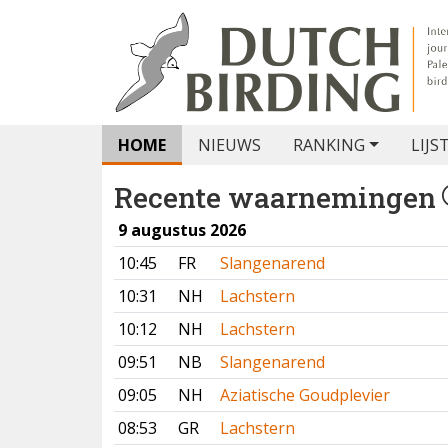
HOME
NIEUWS
RANKING
LIJS
Recente waarnemingen
9 augustus 2026
10:45
FR
Slangenarend
10:31
NH
Lachstern
10:12
NH
Lachstern
09:51
NB
Slangenarend
09:05
NH
Aziatische Goudplevier
08:53
GR
Lachstern