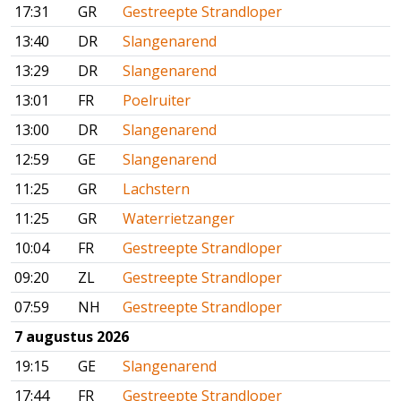
17:31
GR
Gestreepte Strandloper
13:40
DR
Slangenarend
13:29
DR
Slangenarend
13:01
FR
Poelruiter
13:00
DR
Slangenarend
12:59
GE
Slangenarend
11:25
GR
Lachstern
11:25
GR
Waterrietzanger
10:04
FR
Gestreepte Strandloper
09:20
ZL
Gestreepte Strandloper
07:59
NH
Gestreepte Strandloper
7 augustus 2026
19:15
GE
Slangenarend
17:44
FR
Gestreepte Strandloper