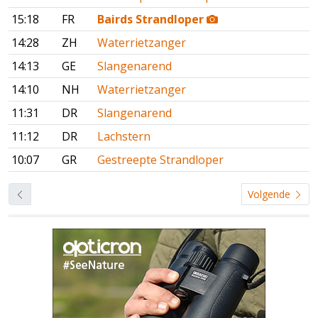
15:18
FR
Bairds Strandloper
14:28
ZH
Waterrietzanger
14:13
GE
Slangenarend
14:10
NH
Waterrietzanger
11:31
DR
Slangenarend
11:12
DR
Lachstern
10:07
GR
Gestreepte Strandloper
Volgende