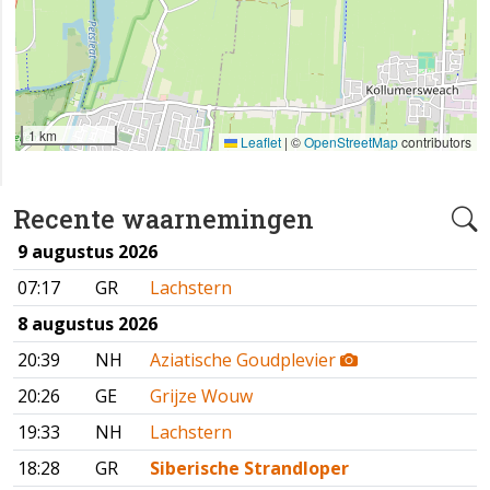
1 km
Leaflet
|
©
OpenStreetMap
contributors
Recente waarnemingen
9 augustus 2026
07:17
GR
Lachstern
8 augustus 2026
20:39
NH
Aziatische Goudplevier
20:26
GE
Grijze Wouw
19:33
NH
Lachstern
18:28
GR
Siberische Strandloper