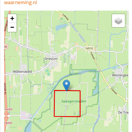
waarneming.nl
+
−