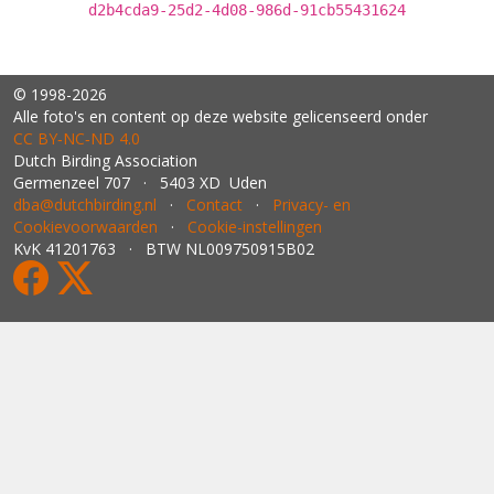
d2b4cda9-25d2-4d08-986d-91cb55431624
© 1998-2026
Alle foto's en content op deze website gelicenseerd onder
CC BY‑NC‑ND 4.0
Dutch Birding Association
Germenzeel 707 · 5403 XD Uden
dba@dutchbirding.nl
·
Contact
·
Privacy- en
Cookievoorwaarden
·
Cookie-instellingen
KvK 41201763 · BTW NL009750915B02