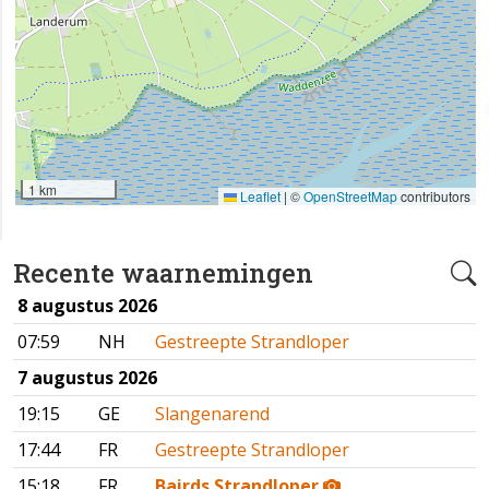
1 km
Leaflet
|
©
OpenStreetMap
contributors
Recente waarnemingen
8 augustus 2026
07:59
NH
Gestreepte Strandloper
7 augustus 2026
19:15
GE
Slangenarend
17:44
FR
Gestreepte Strandloper
15:18
FR
Bairds Strandloper