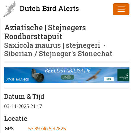
Dutch Bird Alerts
Aziatische | Stejnegers
Roodborsttapuit
Saxicola maurus | stejnegeri
·
Siberian / Stejneger's Stonechat
Datum & Tijd
03-11-2025 21:17
Locatie
GPS
53.39746 5.32825