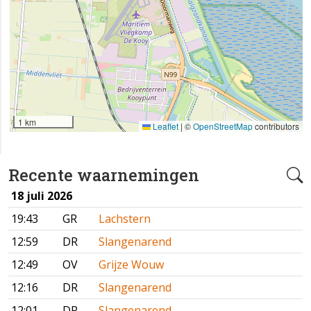
1 km
Leaflet
|
©
OpenStreetMap
contributors
Recente waarnemingen
18 juli 2026
19:43
GR
Lachstern
12:59
DR
Slangenarend
12:49
OV
Grijze Wouw
12:16
DR
Slangenarend
12:01
DR
Slangenarend