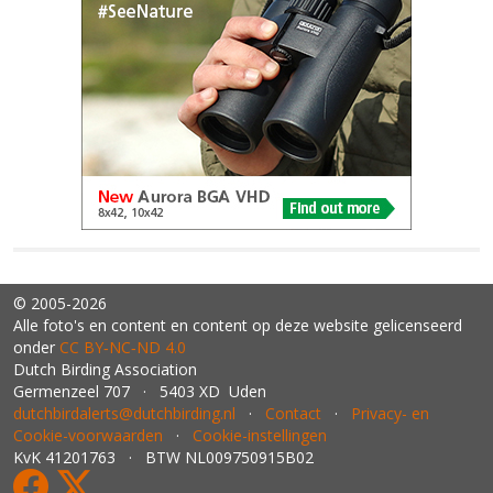
© 2005-2026
Alle foto's en content en content op deze website gelicenseerd
onder
CC BY‑NC‑ND 4.0
Dutch Birding Association
Germenzeel 707 · 5403 XD Uden
dutchbirdalerts@dutchbirding.nl
·
Contact
·
Privacy- en
Cookie-voorwaarden
·
Cookie-instellingen
KvK 41201763 · BTW NL009750915B02