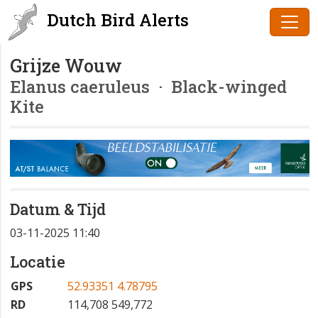
Dutch Bird Alerts
Grijze Wouw
Elanus caeruleus
· Black-winged
Kite
Datum & Tijd
03-11-2025 11:40
Locatie
GPS
52.93351 4.78795
RD
114,708 549,772