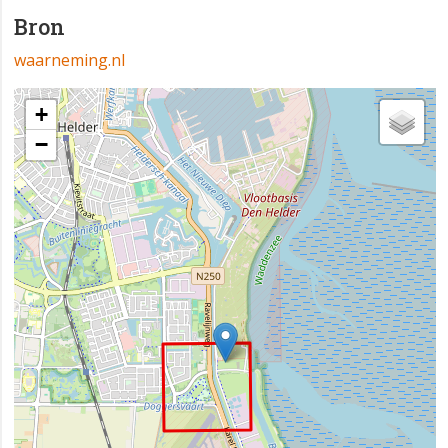
Bron
waarneming.nl
+
−