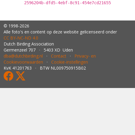
2596204b-dfd5-4ebf-8c91-454e7cd21655
© 1998-2026
Alle foto's en content op deze website gelicenseerd onder
CC BY‑NC‑ND 4.0
Dutch Birding Association
Germenzeel 707 · 5403 XD Uden
dba@dutchbirding.nl
·
Contact
·
Privacy- en
Cookievoorwaarden
·
Cookie-instellingen
KvK 41201763 · BTW NL009750915B02