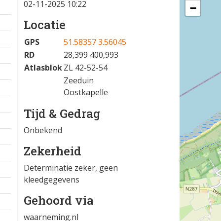
02-11-2025 10:22
−
Locatie
GPS
51.58357 3.56045
RD
28,399 400,993
Atlasblok
ZL 42-52-54
Zeeduin
Oostkapelle
Tijd & Gedrag
Onbekend
Zekerheid
Determinatie zeker, geen
kleedgegevens
Gehoord via
waarneming.nl