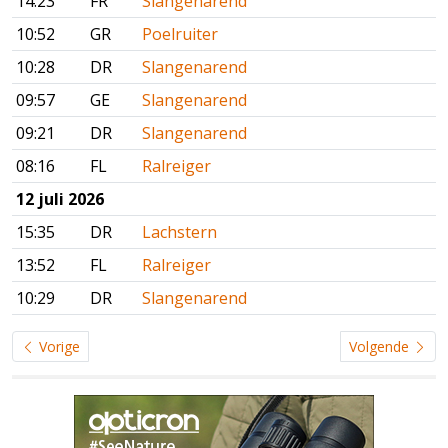
14:23
FR
Slangenarend
10:52
GR
Poelruiter
10:28
DR
Slangenarend
09:57
GE
Slangenarend
09:21
DR
Slangenarend
08:16
FL
Ralreiger
12 juli 2026
15:35
DR
Lachstern
13:52
FL
Ralreiger
10:29
DR
Slangenarend
Vorige
Volgende