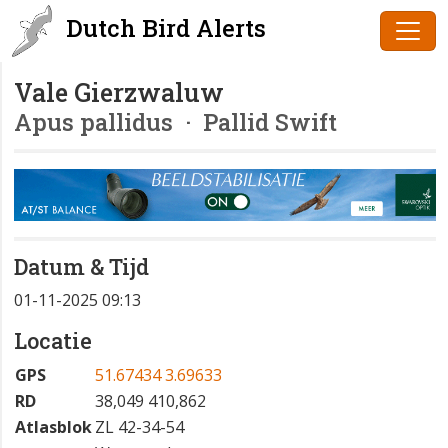
Dutch Bird Alerts
Vale Gierzwaluw
Apus pallidus
· Pallid Swift
Datum & Tijd
01-11-2025 09:13
Locatie
GPS
51.67434 3.69633
RD
38,049 410,862
Atlasblok
ZL 42-34-54