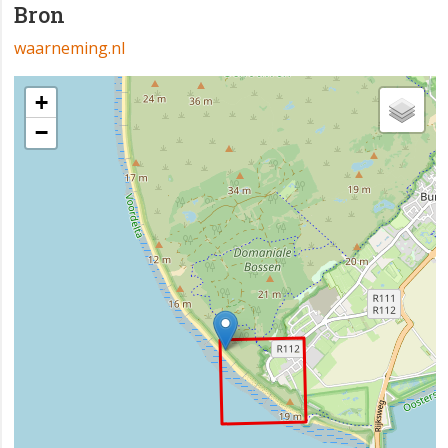
Bron
waarneming.nl
+
−