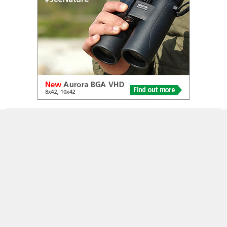
© 2005-2026
Alle foto's en content en content op deze website gelicenseerd
onder
CC BY‑NC‑ND 4.0
Dutch Birding Association
Germenzeel 707 · 5403 XD Uden
dutchbirdalerts@dutchbirding.nl
·
Contact
·
Privacy- en
Cookie-voorwaarden
·
Cookie-instellingen
KvK 41201763 · BTW NL009750915B02