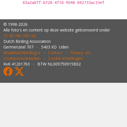
65a2a07f-b728-4f7d-9548-942733ac33ef
© 1998-2026
Alle foto's en content op deze website gelicenseerd onder
CC BY‑NC‑ND 4.0
Dutch Birding Association
Germenzeel 707 · 5403 XD Uden
dba@dutchbirding.nl
·
Contact
·
Privacy- en
Cookievoorwaarden
·
Cookie-instellingen
KvK 41201763 · BTW NL009750915B02