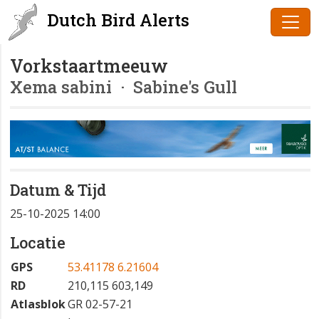
Dutch Bird Alerts
Vorkstaartmeeuw
Xema sabini
· Sabine's Gull
Datum & Tijd
25-10-2025 14:00
Locatie
GPS
53.41178 6.21604
RD
210,115 603,149
Atlasblok
GR 02-57-21