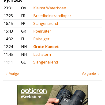
9 juli 2026
23:31
OV
Kleinst Waterhoen
17:25
FR
Breedbekstrandloper
16:15
FR
Slangenarend
15:43
GR
Poelruiter
14:32
FL
Ralreiger
12:24
NH
Grote Kanoet
11:45
NH
Lachstern
11:11
GE
Slangenarend
Vorige
Volgende