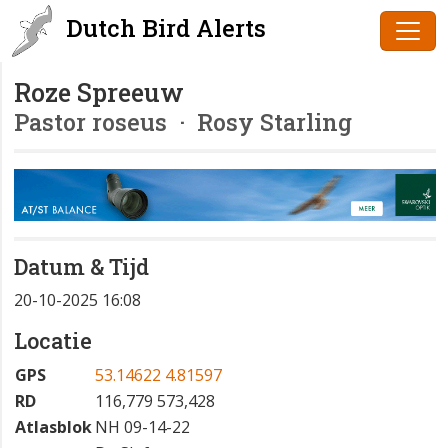
Dutch Bird Alerts
Roze Spreeuw
Pastor roseus
· Rosy Starling
Datum & Tijd
20-10-2025 16:08
Locatie
GPS
53.14622 4.81597
RD
116,779 573,428
Atlasblok
NH 09-14-22