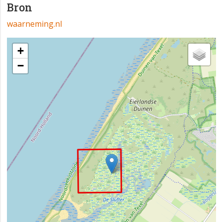
Bron
waarneming.nl
+
−