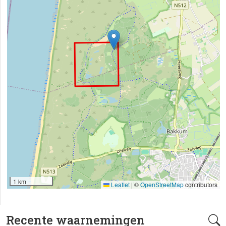
1 km
Leaflet
|
©
OpenStreetMap
contributors
Recente waarnemingen