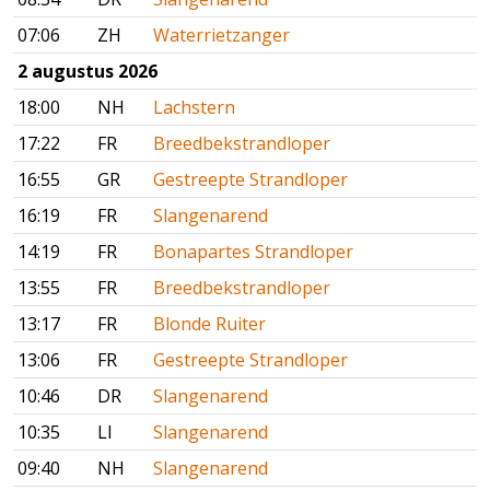
07:06
ZH
Waterrietzanger
2 augustus 2026
18:00
NH
Lachstern
17:22
FR
Breedbekstrandloper
16:55
GR
Gestreepte Strandloper
16:19
FR
Slangenarend
14:19
FR
Bonapartes Strandloper
13:55
FR
Breedbekstrandloper
13:17
FR
Blonde Ruiter
13:06
FR
Gestreepte Strandloper
10:46
DR
Slangenarend
10:35
LI
Slangenarend
09:40
NH
Slangenarend