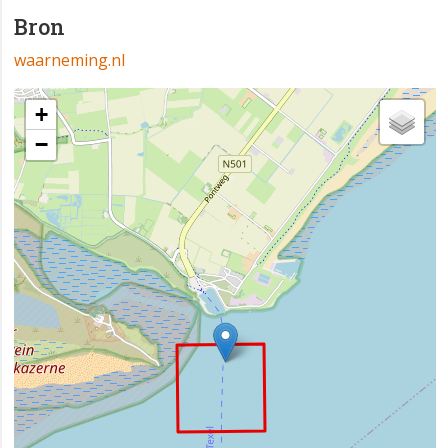
Bron
waarneming.nl
+
−