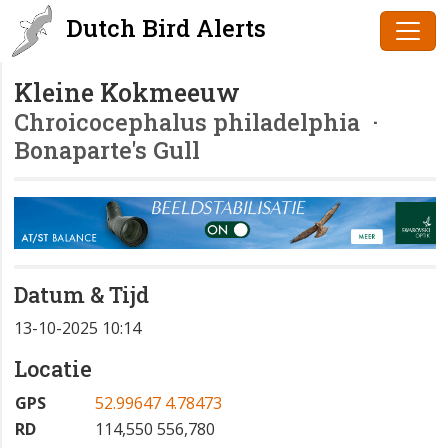
Dutch Bird Alerts
Kleine Kokmeeuw
Chroicocephalus philadelphia
·
Bonaparte's Gull
Datum & Tijd
13-10-2025 10:14
Locatie
GPS
52.99647 4.78473
RD
114,550 556,780