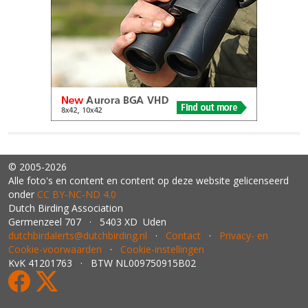
© 2005-2026
Alle foto's en content en content op deze website gelicenseerd
onder
CC BY‑NC‑ND 4.0
Dutch Birding Association
Germenzeel 707 · 5403 XD Uden
dutchbirdalerts@dutchbirding.nl
·
Contact
·
Privacy- en
Cookie-voorwaarden
·
Cookie-instellingen
KvK 41201763 · BTW NL009750915B02