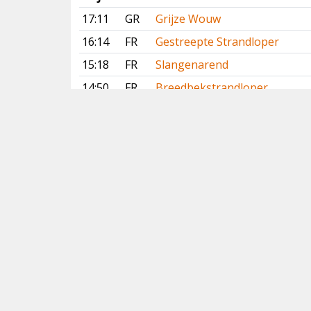
17:11
GR
Grijze Wouw
16:14
FR
Gestreepte Strandloper
15:18
FR
Slangenarend
14:50
FR
Breedbekstrandloper
14:40
GR
Lachstern
14:35
GR
Lachstern
14:22
GR
Lachstern
12:50
DR
Slangenarend
Vorige
Volgende
Copyright
© 2005-2026