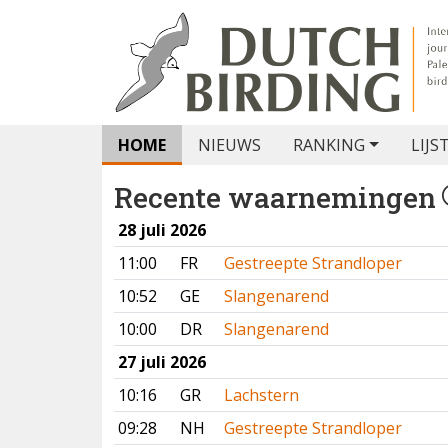
HOME
NIEUWS
RANKING
LIJS
Recente waarnemingen
28 juli 2026
11:00
FR
Gestreepte Strandloper
10:52
GE
Slangenarend
10:00
DR
Slangenarend
27 juli 2026
10:16
GR
Lachstern
09:28
NH
Gestreepte Strandloper