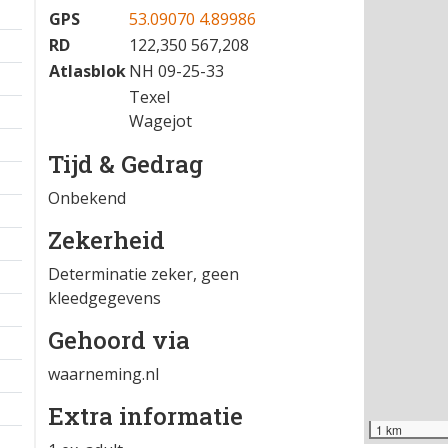
10-10-2025 08:20
−
Locatie
GPS
53.09070 4.89986
RD
122,350 567,208
Atlasblok
NH 09-25-33
Texel
Wagejot
Tijd & Gedrag
Onbekend
Zekerheid
Determinatie zeker, geen
kleedgegevens
Gehoord via
waarneming.nl