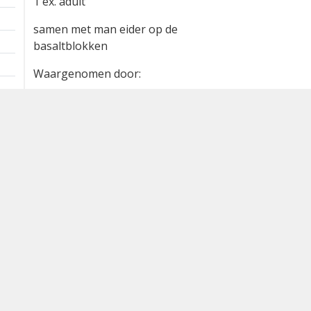
Extra informatie
1 km
1 ex. adult
samen met man eider op de
basaltblokken
Waargenomen door:
Job ten Horn
Bron
waarneming.nl
Dutch Birding Association