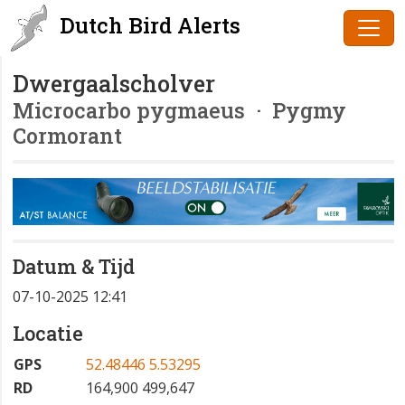
Dutch Bird Alerts
Dwergaalscholver
Microcarbo pygmaeus
· Pygmy
Cormorant
Datum & Tijd
07-10-2025 12:41
Locatie
GPS
52.48446 5.53295
RD
164,900 499,647