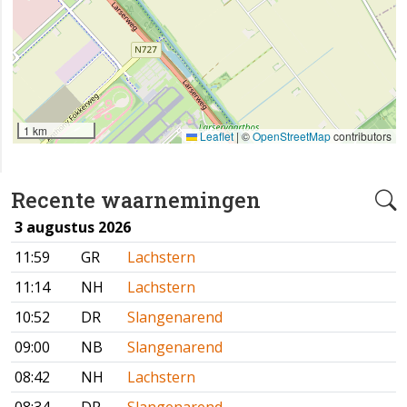
1 km
Leaflet
|
©
OpenStreetMap
contributors
Recente waarnemingen
3 augustus 2026
11:59
GR
Lachstern
11:14
NH
Lachstern
10:52
DR
Slangenarend
09:00
NB
Slangenarend
08:42
NH
Lachstern