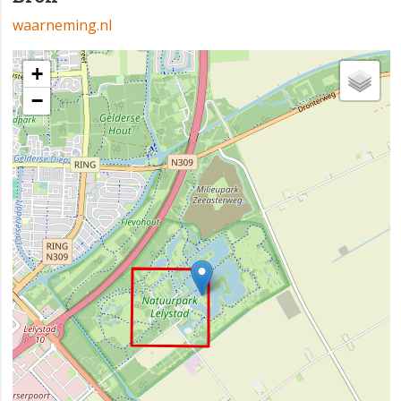
waarneming.nl
+
−