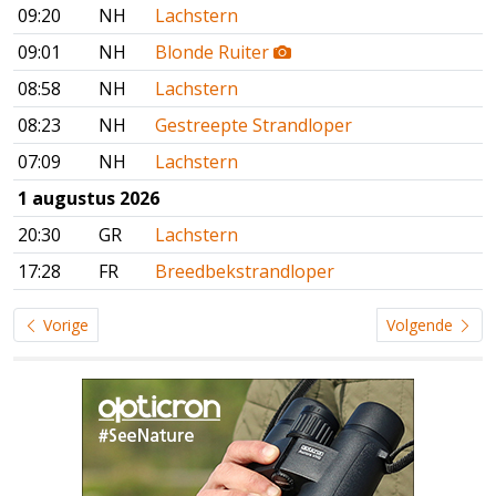
09:20
NH
Lachstern
09:01
NH
Blonde Ruiter
08:58
NH
Lachstern
08:23
NH
Gestreepte Strandloper
07:09
NH
Lachstern
1 augustus 2026
20:30
GR
Lachstern
17:28
FR
Breedbekstrandloper
Vorige
Volgende