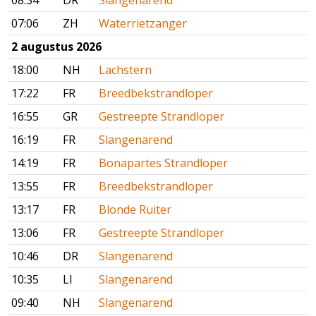
08:34
DR
Slangenarend
07:06
ZH
Waterrietzanger
2 augustus 2026
18:00
NH
Lachstern
17:22
FR
Breedbekstrandloper
16:55
GR
Gestreepte Strandloper
16:19
FR
Slangenarend
14:19
FR
Bonapartes Strandloper
13:55
FR
Breedbekstrandloper
13:17
FR
Blonde Ruiter
13:06
FR
Gestreepte Strandloper
10:46
DR
Slangenarend
10:35
LI
Slangenarend
09:40
NH
Slangenarend