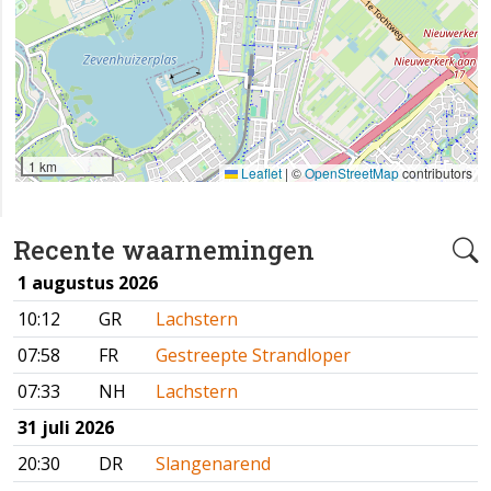
1 km
Leaflet
|
©
OpenStreetMap
contributors
Recente waarnemingen
1 augustus 2026
10:12
GR
Lachstern
07:58
FR
Gestreepte Strandloper
07:33
NH
Lachstern
31 juli 2026
20:30
DR
Slangenarend