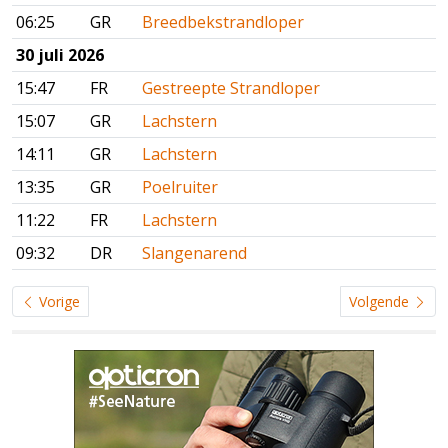
06:25
GR
Breedbekstrandloper
30 juli 2026
15:47
FR
Gestreepte Strandloper
15:07
GR
Lachstern
14:11
GR
Lachstern
13:35
GR
Poelruiter
11:22
FR
Lachstern
09:32
DR
Slangenarend
Vorige
Volgende