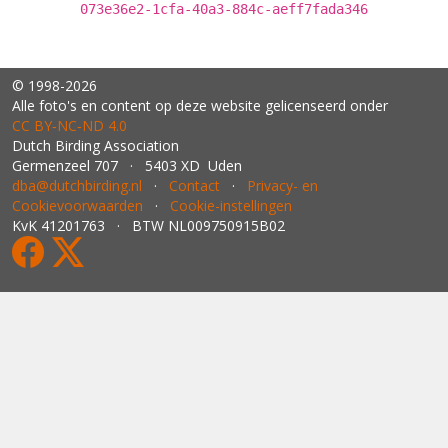
073e36e2-1cfa-40a3-884c-aeff7fada346
© 1998-2026
Alle foto's en content op deze website gelicenseerd onder
CC BY‑NC‑ND 4.0
Dutch Birding Association
Germenzeel 707 · 5403 XD Uden
dba@dutchbirding.nl
·
Contact
·
Privacy- en
Cookievoorwaarden
·
Cookie-instellingen
KvK 41201763 · BTW NL009750915B02