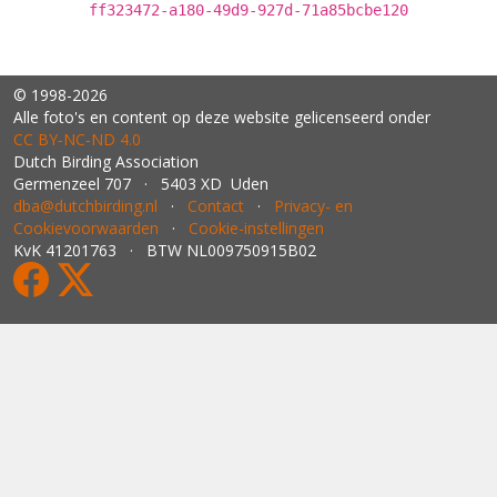
ff323472-a180-49d9-927d-71a85bcbe120
© 1998-2026
Alle foto's en content op deze website gelicenseerd onder
CC BY‑NC‑ND 4.0
Dutch Birding Association
Germenzeel 707 · 5403 XD Uden
dba@dutchbirding.nl
·
Contact
·
Privacy- en
Cookievoorwaarden
·
Cookie-instellingen
KvK 41201763 · BTW NL009750915B02