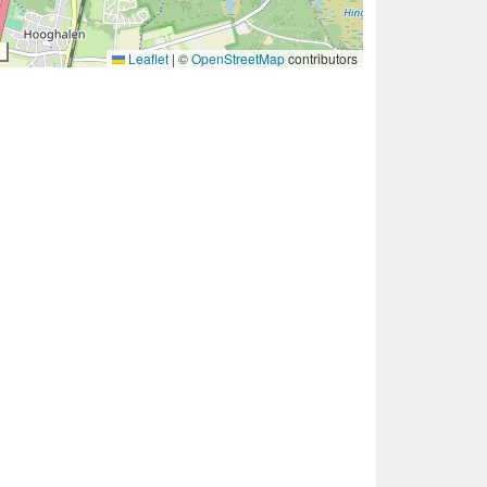
Leaflet
|
©
OpenStreetMap
contributors