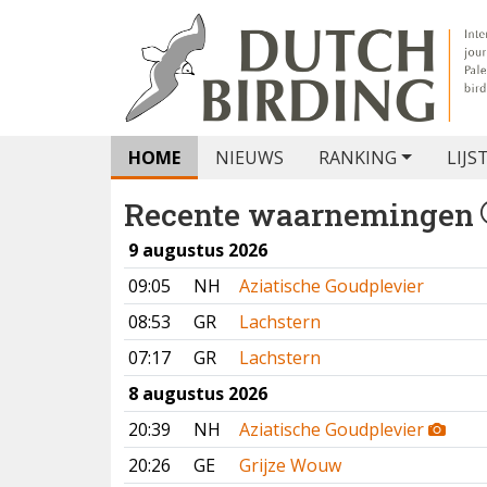
HOME
NIEUWS
RANKING
LIJS
Recente waarnemingen
9 augustus 2026
09:05
NH
Aziatische Goudplevier
08:53
GR
Lachstern
07:17
GR
Lachstern
8 augustus 2026
20:39
NH
Aziatische Goudplevier
20:26
GE
Grijze Wouw