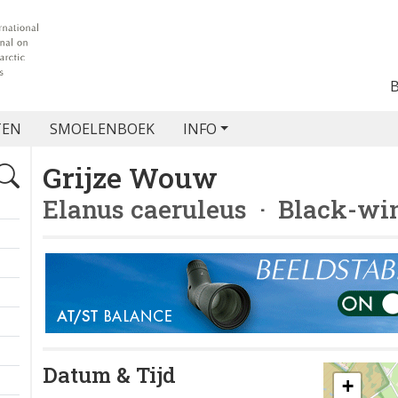
TEN
SMOELENBOEK
INFO
Grijze Wouw
Elanus caeruleus
· Black-win
Datum & Tijd
+