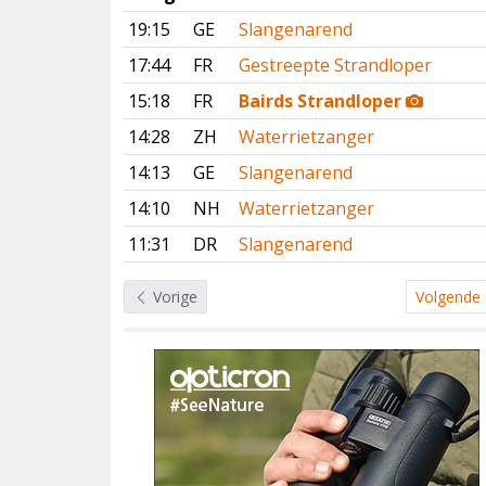
19:15
GE
Slangenarend
17:44
FR
Gestreepte Strandloper
15:18
FR
Bairds Strandloper
14:28
ZH
Waterrietzanger
14:13
GE
Slangenarend
14:10
NH
Waterrietzanger
11:31
DR
Slangenarend
Vorige
Volgende