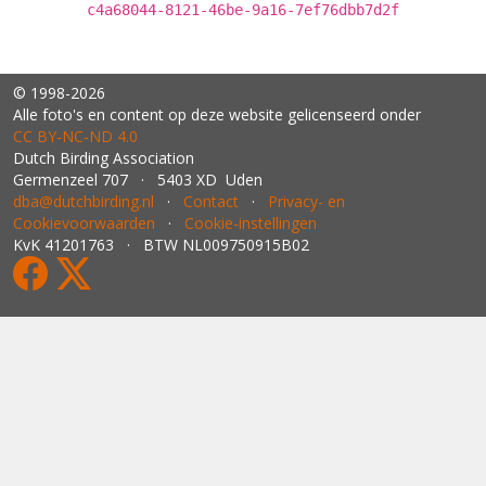
c4a68044-8121-46be-9a16-7ef76dbb7d2f
© 1998-2026
Alle foto's en content op deze website gelicenseerd onder
CC BY‑NC‑ND 4.0
Dutch Birding Association
Germenzeel 707 · 5403 XD Uden
dba@dutchbirding.nl
·
Contact
·
Privacy- en
Cookievoorwaarden
·
Cookie-instellingen
KvK 41201763 · BTW NL009750915B02