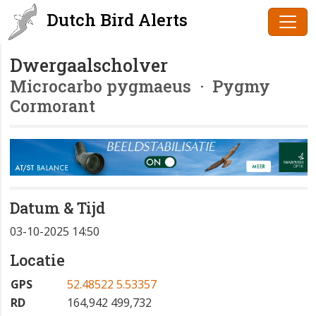
Dutch Bird Alerts
Dwergaalscholver
Microcarbo pygmaeus
· Pygmy
Cormorant
Datum & Tijd
03-10-2025 14:50
Locatie
GPS
52.48522 5.53357
RD
164,942 499,732