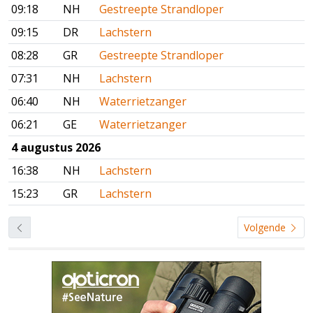
09:18
NH
Gestreepte Strandloper
09:15
DR
Lachstern
08:28
GR
Gestreepte Strandloper
07:31
NH
Lachstern
06:40
NH
Waterrietzanger
06:21
GE
Waterrietzanger
4 augustus 2026
16:38
NH
Lachstern
15:23
GR
Lachstern
Volgende