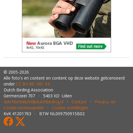
© 2005-2026
Alle foto's en content en content op deze website gelicenseerd
onder
CC BY‑NC‑ND 4.0
Dutch Birding Association
Germenzeel 707 · 5403 XD Uden
dutchbirdalerts@dutchbirding.nl
·
Contact
·
Privacy- en
Cookie-voorwaarden
·
Cookie-instellingen
KvK 41201763 · BTW NL009750915B02