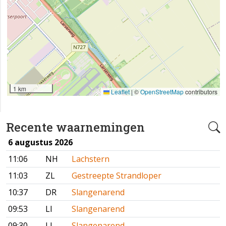
1 km
Leaflet
|
©
OpenStreetMap
contributors
Recente waarnemingen
6 augustus 2026
11:06
NH
Lachstern
11:03
ZL
Gestreepte Strandloper
10:37
DR
Slangenarend
09:53
LI
Slangenarend
09:30
LI
Slangenarend