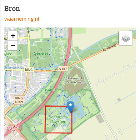
Bron
waarneming.nl
+
−