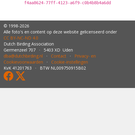
f4aa8624-77ff-4123-a6f9-c0b4b8b4a6dd
© 1998-2026
Alle foto's en content op deze website gelicenseerd onder
CC BY‑NC‑ND 4.0
Dutch Birding Association
Germenzeel 707 · 5403 XD Uden
dba@dutchbirding.nl
·
Contact
·
Privacy- en
Cookievoorwaarden
·
Cookie-instellingen
KvK 41201763 · BTW NL009750915B02