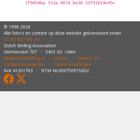
1f9d54ba-333a-407d-be30-33f91814e45c
© 1998-2026
Alle foto's en content op deze website gelicenseerd onder
CC BY‑NC‑ND 4.0
Dutch Birding Association
Germenzeel 707 · 5403 XD Uden
dba@dutchbirding.nl
·
Contact
·
Privacy- en
Cookievoorwaarden
·
Cookie-instellingen
KvK 41201763 · BTW NL009750915B02