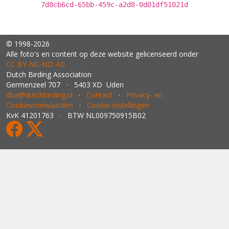
7d8cb6cd-65bb-459c-a2d8-0d01df51021d
© 1998-2026
Alle foto's en content op deze website gelicenseerd onder
CC BY‑NC‑ND 4.0
Dutch Birding Association
Germenzeel 707 · 5403 XD Uden
dba@dutchbirding.nl
·
Contact
·
Privacy- en
Cookievoorwaarden
·
Cookie-instellingen
KvK 41201763 · BTW NL009750915B02