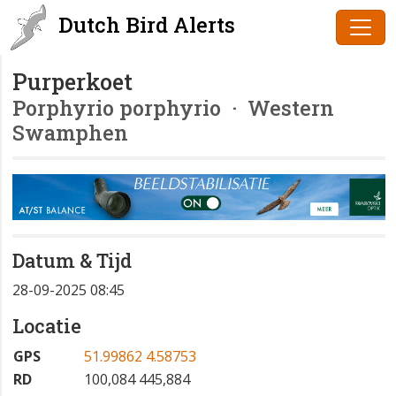
Dutch Bird Alerts
Purperkoet
Porphyrio porphyrio
· Western
Swamphen
Datum & Tijd
28-09-2025 08:45
Locatie
GPS
51.99862 4.58753
RD
100,084 445,884