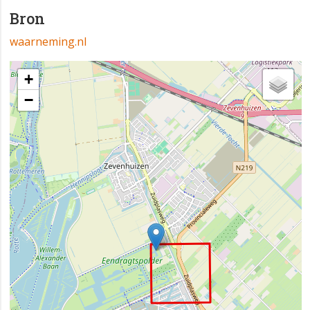
Bron
waarneming.nl
+
−