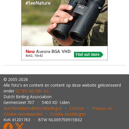
© 2005-2026
Alle foto's en content en content op deze website gelicenseerd
onder
CC BY‑NC‑ND 4.0
Dutch Birding Association
Germenzeel 707 · 5403 XD Uden
dutchbirdalerts@dutchbirding.nl
·
Contact
·
Privacy- en
Cookie-voorwaarden
·
Cookie-instellingen
KvK 41201763 · BTW NL009750915B02