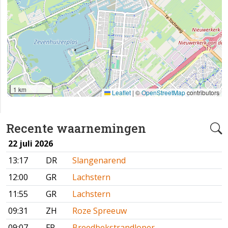
1 km
Leaflet
|
©
OpenStreetMap
contributors
Recente waarnemingen
22 juli 2026
13:17
DR
Slangenarend
12:00
GR
Lachstern
11:55
GR
Lachstern
09:31
ZH
Roze Spreeuw
09:07
FR
Breedbekstrandloper