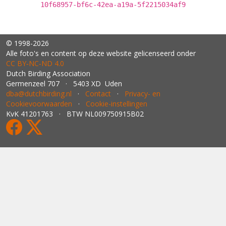
10f68957-bf6c-42ea-a19a-5f2215034af9
© 1998-2026
Alle foto's en content op deze website gelicenseerd onder
CC BY‑NC‑ND 4.0
Dutch Birding Association
Germenzeel 707 · 5403 XD Uden
dba@dutchbirding.nl
·
Contact
·
Privacy- en
Cookievoorwaarden
·
Cookie-instellingen
KvK 41201763 · BTW NL009750915B02