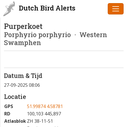
Dutch Bird Alerts
Purperkoet
Porphyrio porphyrio
· Western
Swamphen
Datum & Tijd
27-09-2025 08:06
Locatie
GPS
51.99874 4.58781
RD
100,103 445,897
Atlasblok
ZH 38-11-51