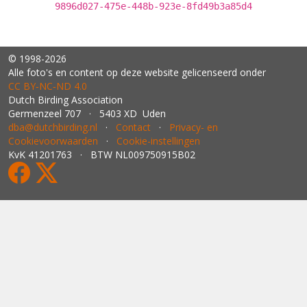
9896d027-475e-448b-923e-8fd49b3a85d4
© 1998-2026
Alle foto's en content op deze website gelicenseerd onder
CC BY‑NC‑ND 4.0
Dutch Birding Association
Germenzeel 707 · 5403 XD Uden
dba@dutchbirding.nl
·
Contact
·
Privacy- en
Cookievoorwaarden
·
Cookie-instellingen
KvK 41201763 · BTW NL009750915B02