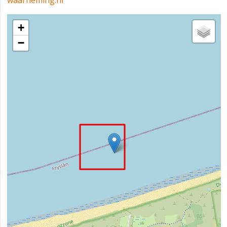
waarneming.nl
+
−