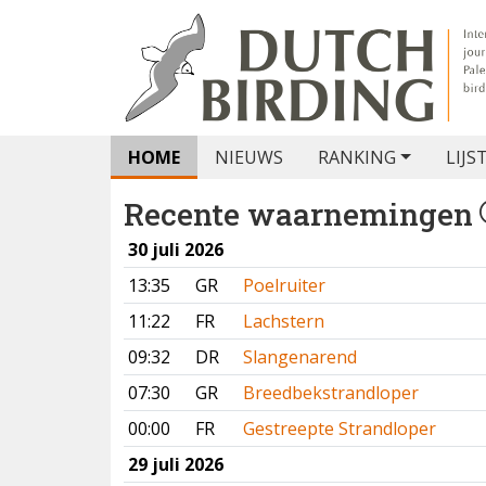
HOME
NIEUWS
RANKING
LIJS
Recente waarnemingen
30 juli 2026
13:35
GR
Poelruiter
11:22
FR
Lachstern
09:32
DR
Slangenarend
07:30
GR
Breedbekstrandloper
00:00
FR
Gestreepte Strandloper
29 juli 2026