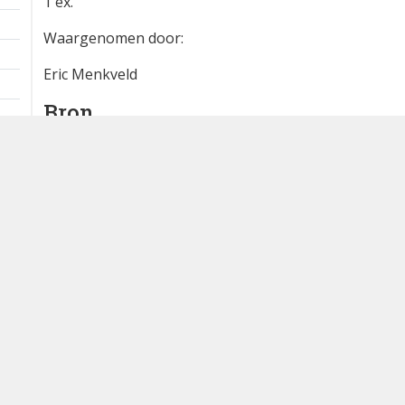
1 ex.
Waargenomen door:
Eric Menkveld
Bron
waarneming.nl