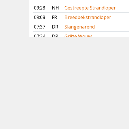
09:28
NH
Gestreepte Strandloper
09:08
FR
Breedbekstrandloper
07:37
DR
Slangenarend
07:34
DR
Grijze Wouw
26 juli 2026
21:46
NB
Slangenarend
18:12
DR
Grijze Wouw
17:58
GR
Lachstern
17:44
NH
Gestreepte Strandloper
Vorige
Volgende