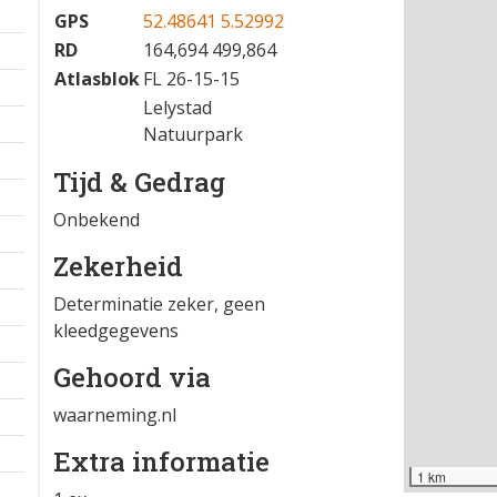
GPS
52.48641 5.52992
RD
164,694 499,864
Atlasblok
FL 26-15-15
Lelystad
Natuurpark
Tijd & Gedrag
Onbekend
Zekerheid
Determinatie zeker, geen
kleedgegevens
Gehoord via
waarneming.nl
Extra informatie
1 km