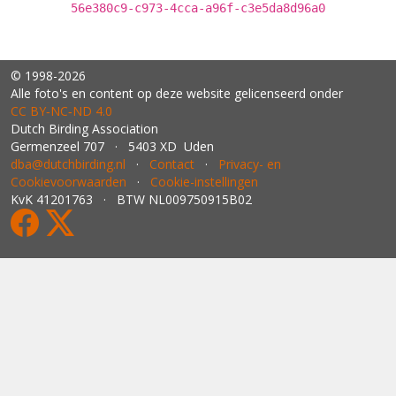
56e380c9-c973-4cca-a96f-c3e5da8d96a0
© 1998-2026
Alle foto's en content op deze website gelicenseerd onder
CC BY‑NC‑ND 4.0
Dutch Birding Association
Germenzeel 707 · 5403 XD Uden
dba@dutchbirding.nl
·
Contact
·
Privacy- en
Cookievoorwaarden
·
Cookie-instellingen
KvK 41201763 · BTW NL009750915B02