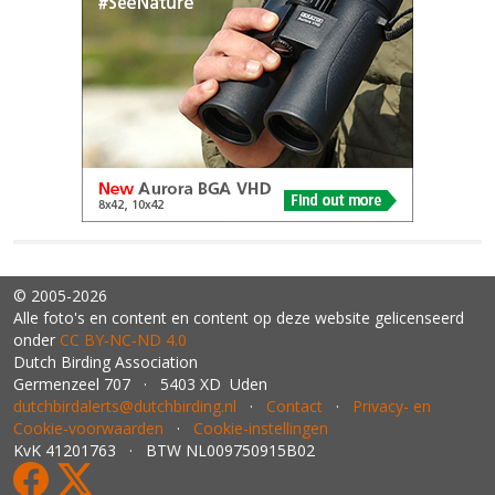
© 2005-2026
Alle foto's en content en content op deze website gelicenseerd
onder
CC BY‑NC‑ND 4.0
Dutch Birding Association
Germenzeel 707 · 5403 XD Uden
dutchbirdalerts@dutchbirding.nl
·
Contact
·
Privacy- en
Cookie-voorwaarden
·
Cookie-instellingen
KvK 41201763 · BTW NL009750915B02