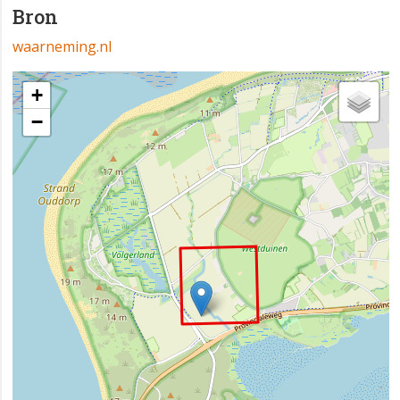
Bron
waarneming.nl
+
−