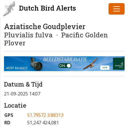
Dutch Bird Alerts
Aziatische Goudplevier
Pluvialis fulva
· Pacific Golden
Plover
Datum & Tijd
21-09-2025 14:07
Locatie
GPS
51.79572 3.88313
RD
51,247 424,081