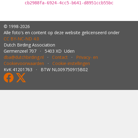
cb2988fa-6924-4cc5-b641-d8951ccb55bc
© 1998-2026
Alle foto's en content op deze website gelicenseerd onder
CC BY‑NC‑ND 4.0
Dutch Birding Association
Germenzeel 707 · 5403 XD Uden
dba@dutchbirding.nl
·
Contact
·
Privacy- en
Cookievoorwaarden
·
Cookie-instellingen
KvK 41201763 · BTW NL009750915B02