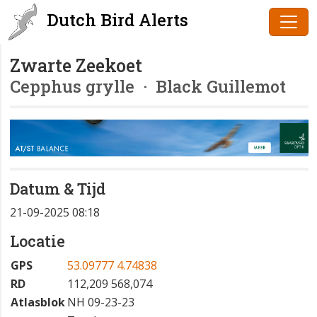
Dutch Bird Alerts
Zwarte Zeekoet
Cepphus grylle
· Black Guillemot
Datum & Tijd
21-09-2025 08:18
Locatie
GPS
53.09777 4.74838
RD
112,209 568,074
Atlasblok
NH 09-23-23