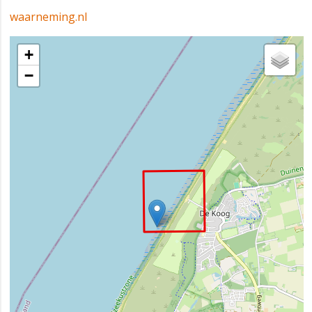
waarneming.nl
+
−