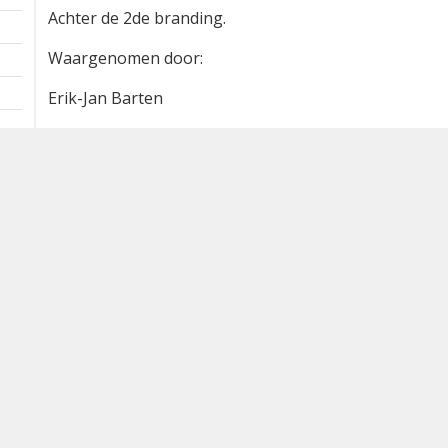
Achter de 2de branding.
Waargenomen door:
Erik-Jan Barten
Bron
waarneming.nl
Dutch Birding Association