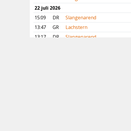
22 juli 2026
15:09
DR
Slangenarend
13:47
GR
Lachstern
13:17
DR
Slangenarend
12:00
GR
Lachstern
11:55
GR
Lachstern
09:31
ZH
Roze Spreeuw
09:07
FR
Breedbekstrandloper
Vorige
Volgende
Copyright
© 2005-2026