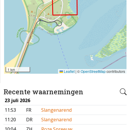
1 km
Leaflet
|
©
OpenStreetMap
contributors
Recente waarnemingen
23 juli 2026
11:53
FR
Slangenarend
11:20
DR
Slangenarend
10:04
ZH
Roze Spreeuw