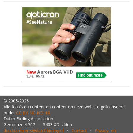
© 2005-2026
Alle foto's en content en content op deze website gelicenseerd
onder
CC BY‑NC‑ND 4.0
Dutch Birding Association
Germenzeel 707 · 5403 XD Uden
dutchbirdalerts@dutchbirding.nl
·
Contact
·
Privacy- en