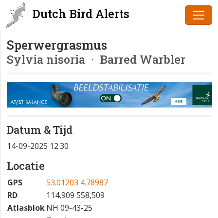
Dutch Bird Alerts
Sperwergrasmus
Sylvia nisoria
· Barred Warbler
Datum & Tijd
14-09-2025 12:30
Locatie
GPS
53.01203 4.78987
RD
114,909 558,509
Atlasblok
NH 09-43-25