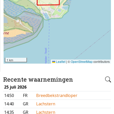
1 km
Leaflet
|
©
OpenStreetMap
contributors
Recente waarnemingen
25 juli 2026
14:50
FR
Breedbekstrandloper
14:40
GR
Lachstern
14:35
GR
Lachstern