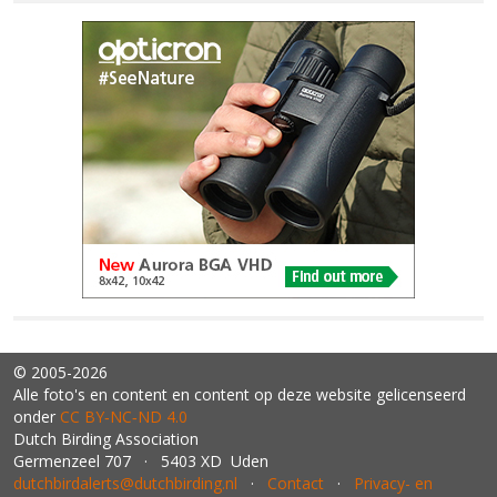
© 2005-2026
Alle foto's en content en content op deze website gelicenseerd
onder
CC BY‑NC‑ND 4.0
Dutch Birding Association
Germenzeel 707 · 5403 XD Uden
dutchbirdalerts@dutchbirding.nl
·
Contact
·
Privacy- en