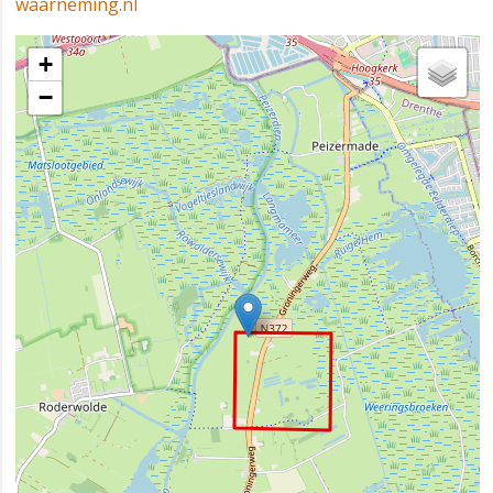
waarneming.nl
+
−