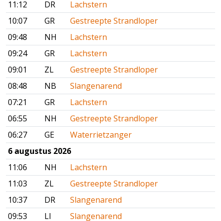
11:12
DR
Lachstern
10:07
GR
Gestreepte Strandloper
09:48
NH
Lachstern
09:24
GR
Lachstern
09:01
ZL
Gestreepte Strandloper
08:48
NB
Slangenarend
07:21
GR
Lachstern
06:55
NH
Gestreepte Strandloper
06:27
GE
Waterrietzanger
6 augustus 2026
11:06
NH
Lachstern
11:03
ZL
Gestreepte Strandloper
10:37
DR
Slangenarend
09:53
LI
Slangenarend