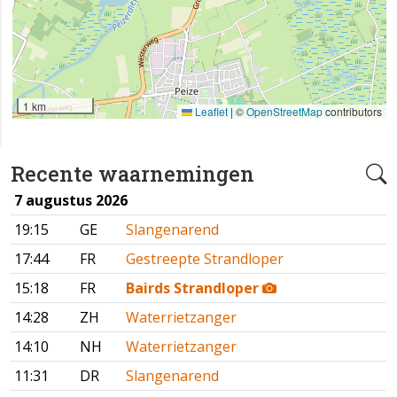
1 km
Leaflet
|
©
OpenStreetMap
contributors
Recente waarnemingen
7 augustus 2026
19:15
GE
Slangenarend
17:44
FR
Gestreepte Strandloper
15:18
FR
Bairds Strandloper
14:28
ZH
Waterrietzanger
14:10
NH
Waterrietzanger
11:31
DR
Slangenarend