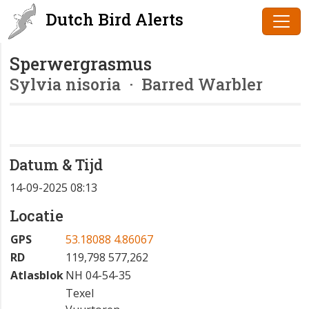
Dutch Bird Alerts
Sperwergrasmus
Sylvia nisoria
· Barred Warbler
Datum & Tijd
14-09-2025 08:13
Locatie
GPS
53.18088 4.86067
RD
119,798 577,262
Atlasblok
NH 04-54-35
Texel