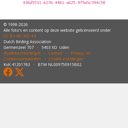
436d5531-627b-44b1-a625-9f9a5c394c58
© 1998-2026
Alle foto's en content op deze website gelicenseerd onder
CC BY‑NC‑ND 4.0
Dutch Birding Association
Germenzeel 707 · 5403 XD Uden
dba@dutchbirding.nl
·
Contact
·
Privacy- en
Cookievoorwaarden
·
Cookie-instellingen
KvK 41201763 · BTW NL009750915B02