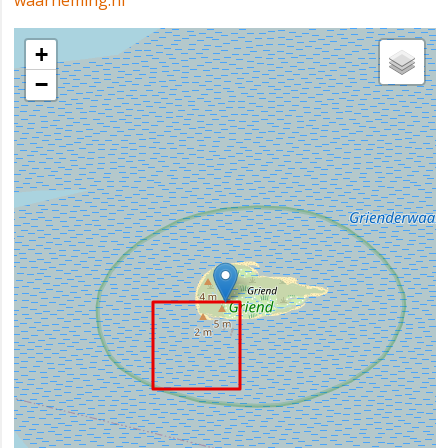
waarneming.nl
+
−