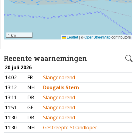
1 km
Leaflet
|
©
OpenStreetMap
contributors
Recente waarnemingen
20 juli 2026
14:02
FR
Slangenarend
13:12
NH
Dougalls Stern
13:11
DR
Slangenarend
11:51
GE
Slangenarend
11:30
DR
Slangenarend
11:30
NH
Gestreepte Strandloper