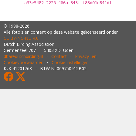
a33e5482-2225-466a-843f-f83d01d841df
© 1998-2026
Alle foto's en content op deze website gelicenseerd onder
CC BY‑NC‑ND 4.0
Dutch Birding Association
Germenzeel 707 · 5403 XD Uden
dba@dutchbirding.nl
·
Contact
·
Privacy- en
Cookievoorwaarden
·
Cookie-instellingen
KvK 41201763 · BTW NL009750915B02