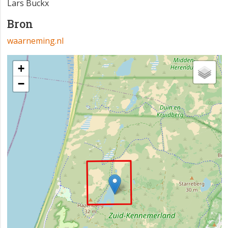
Lars Buckx
Bron
waarneming.nl
+
−