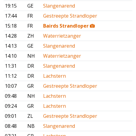
19:15
GE
Slangenarend
17:44
FR
Gestreepte Strandloper
15:18
FR
Bairds Strandloper
14:28
ZH
Waterrietzanger
14:13
GE
Slangenarend
14:10
NH
Waterrietzanger
11:31
DR
Slangenarend
11:12
DR
Lachstern
10:07
GR
Gestreepte Strandloper
09:48
NH
Lachstern
09:24
GR
Lachstern
09:01
ZL
Gestreepte Strandloper
08:48
NB
Slangenarend