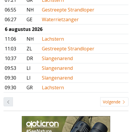
07:21
GR
Lachstern
06:55
NH
Gestreepte Strandloper
06:27
GE
Waterrietzanger
6 augustus 2026
11:06
NH
Lachstern
11:03
ZL
Gestreepte Strandloper
10:37
DR
Slangenarend
09:53
LI
Slangenarend
09:30
LI
Slangenarend
09:30
GR
Lachstern
Volgende