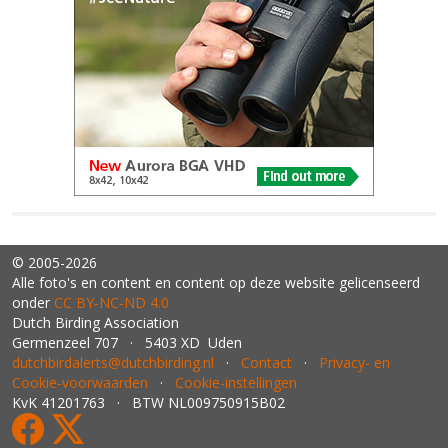
© 2005-2026
Alle foto's en content en content op deze website gelicenseerd
onder
CC BY‑NC‑ND 4.0
Dutch Birding Association
Germenzeel 707 · 5403 XD Uden
dutchbirdalerts@dutchbirding.nl
·
Contact
·
Privacy- en
Cookie-voorwaarden
·
Cookie-instellingen
KvK 41201763 · BTW NL009750915B02