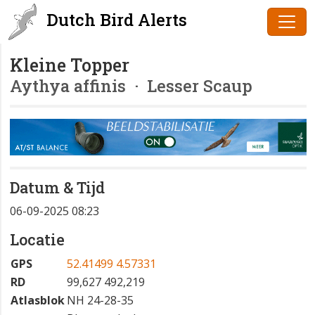
Dutch Bird Alerts
Kleine Topper
Aythya affinis
· Lesser Scaup
Datum & Tijd
06-09-2025 08:23
Locatie
GPS
52.41499 4.57331
RD
99,627 492,219
Atlasblok
NH 24-28-35