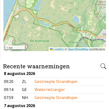
1 km
Leaflet
|
©
OpenStreetMap
contributors
Recente waarnemingen
8 augustus 2026
09:20
ZL
Gestreepte Strandloper
09:14
GE
Waterrietzanger
07:59
NH
Gestreepte Strandloper
7 augustus 2026