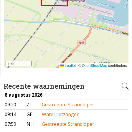
1 km
Leaflet
|
©
OpenStreetMap
contributors
Recente waarnemingen
8 augustus 2026
09:20
ZL
Gestreepte Strandloper
09:14
GE
Waterrietzanger
07:59
NH
Gestreepte Strandloper