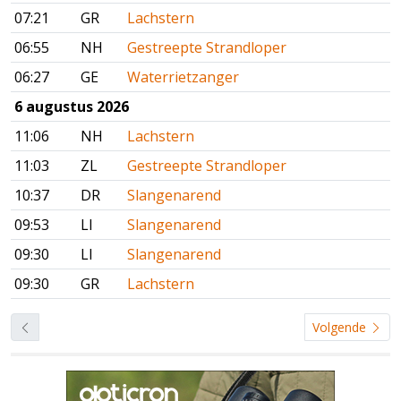
07:21
GR
Lachstern
06:55
NH
Gestreepte Strandloper
06:27
GE
Waterrietzanger
6 augustus 2026
11:06
NH
Lachstern
11:03
ZL
Gestreepte Strandloper
10:37
DR
Slangenarend
09:53
LI
Slangenarend
09:30
LI
Slangenarend
09:30
GR
Lachstern
Volgende