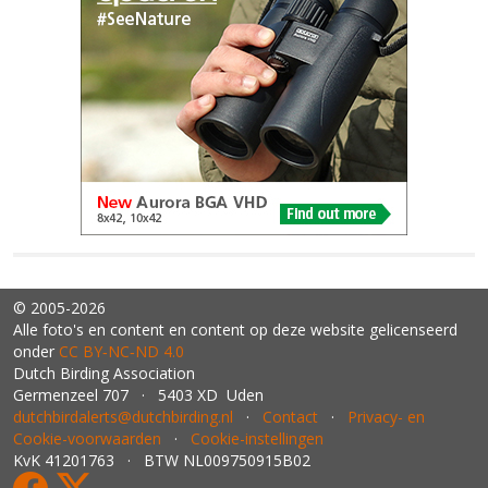
© 2005-2026
Alle foto's en content en content op deze website gelicenseerd
onder
CC BY‑NC‑ND 4.0
Dutch Birding Association
Germenzeel 707 · 5403 XD Uden
dutchbirdalerts@dutchbirding.nl
·
Contact
·
Privacy- en
Cookie-voorwaarden
·
Cookie-instellingen
KvK 41201763 · BTW NL009750915B02