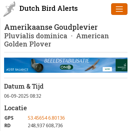
Dutch Bird Alerts
Amerikaanse Goudplevier
Pluvialis dominica
· American
Golden Plover
Datum & Tijd
06-09-2025 08:32
Locatie
GPS
53.45654 6.80136
RD
248,937 608,736