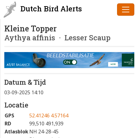
Dutch Bird Alerts
Kleine Topper
Aythya affinis
· Lesser Scaup
Datum & Tijd
03-09-2025 14:10
Locatie
GPS
52.41246 4.57164
RD
99,510 491,939
Atlasblok
NH 24-28-45