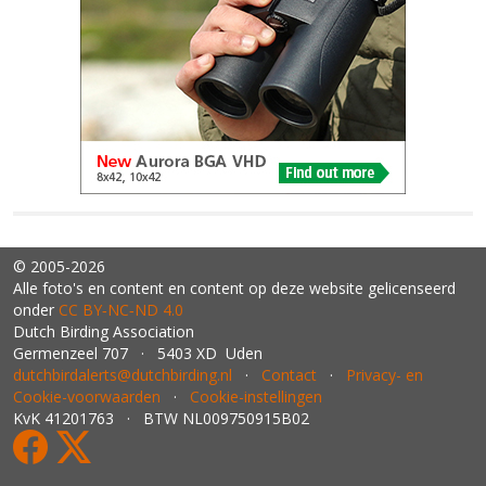
© 2005-2026
Alle foto's en content en content op deze website gelicenseerd
onder
CC BY‑NC‑ND 4.0
Dutch Birding Association
Germenzeel 707 · 5403 XD Uden
dutchbirdalerts@dutchbirding.nl
·
Contact
·
Privacy- en
Cookie-voorwaarden
·
Cookie-instellingen
KvK 41201763 · BTW NL009750915B02