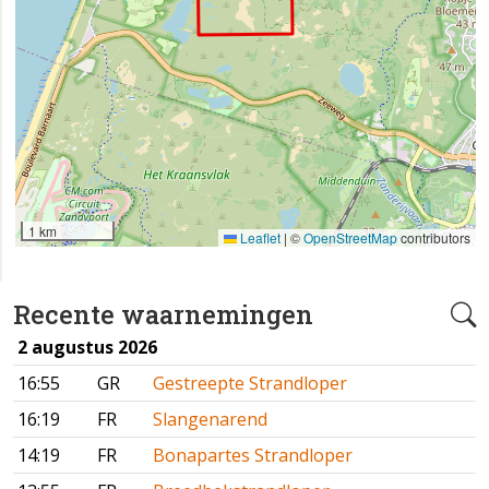
1 km
Leaflet
|
©
OpenStreetMap
contributors
Recente waarnemingen
2 augustus 2026
16:55
GR
Gestreepte Strandloper
16:19
FR
Slangenarend
14:19
FR
Bonapartes Strandloper