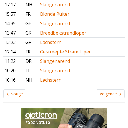
17:17
NH
Slangenarend
15:57
FR
Blonde Ruiter
14:35
GE
Slangenarend
13:47
GR
Breedbekstrandloper
12:22
GR
Lachstern
12:14
FR
Gestreepte Strandloper
11:22
DR
Slangenarend
10:20
LI
Slangenarend
10:16
NH
Lachstern
Vorige
Volgende