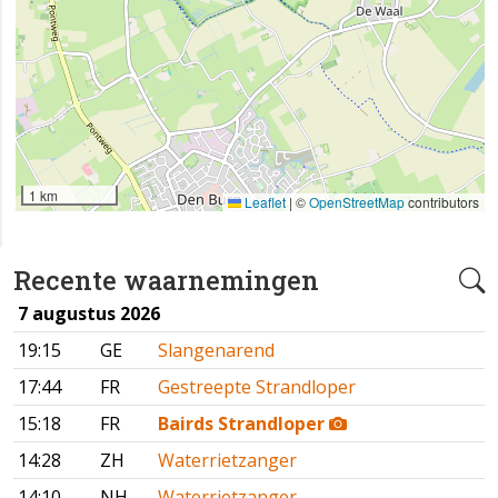
1 km
Leaflet
|
©
OpenStreetMap
contributors
Recente waarnemingen
7 augustus 2026
19:15
GE
Slangenarend
17:44
FR
Gestreepte Strandloper
15:18
FR
Bairds Strandloper
14:28
ZH
Waterrietzanger
14:10
NH
Waterrietzanger