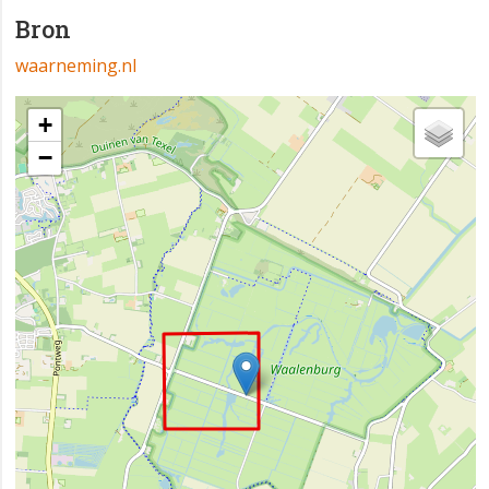
Bron
waarneming.nl
+
−