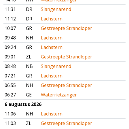
11:31
DR
Slangenarend
11:12
DR
Lachstern
10:07
GR
Gestreepte Strandloper
09:48
NH
Lachstern
09:24
GR
Lachstern
09:01
ZL
Gestreepte Strandloper
08:48
NB
Slangenarend
07:21
GR
Lachstern
06:55
NH
Gestreepte Strandloper
06:27
GE
Waterrietzanger
6 augustus 2026
11:06
NH
Lachstern
11:03
ZL
Gestreepte Strandloper