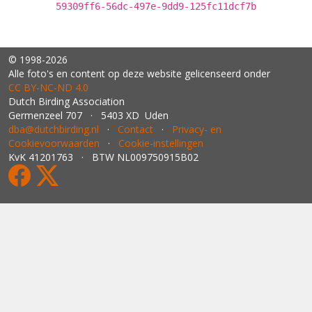
59309ff6-56dc-497e-9dd9-125fc11dcf7b
© 1998-2026
Alle foto's en content op deze website gelicenseerd onder
CC BY‑NC‑ND 4.0
Dutch Birding Association
Germenzeel 707 · 5403 XD Uden
dba@dutchbirding.nl
·
Contact
·
Privacy- en
Cookievoorwaarden
·
Cookie-instellingen
KvK 41201763 · BTW NL009750915B02